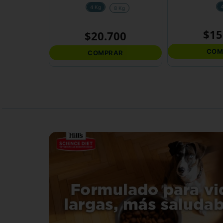
4 Kg
8 Kg
$
15
$
20
.
700
COM
COMPRAR