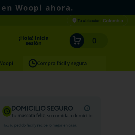
 en Woopi ahora.
Colombia
Tu ubicación:
¡Hola! Inicia
0
sesión
 Woopi
Compra fácil y segura
DOMICILIO SEGURO
Tu
mascota feliz
, su comida a domicilio
Haz tu
pedido fácil y recibe lo mejor en casa
.