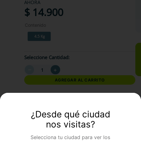
AHORA
$
14
.
900
Contenido
4.5 Kg
Seleccione Cantidad
－
＋
AGREGAR AL CARRITO
formación Adicional
¿Desde qué ciudad
nos visitas?
Selecciona tu ciudad para ver los