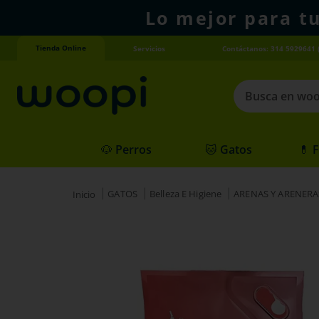
Lo mejor para t
Tienda Online
Servicios
Contáctanos: 314 5929641 
Busca en woopi
Términos más
🐶 Perros
🐱 Gatos
💊 
1
.
agility gold
2
.
hills
GATOS
Belleza E Higiene
ARENAS Y ARENERA
3
.
nexgard
4
.
royal canin