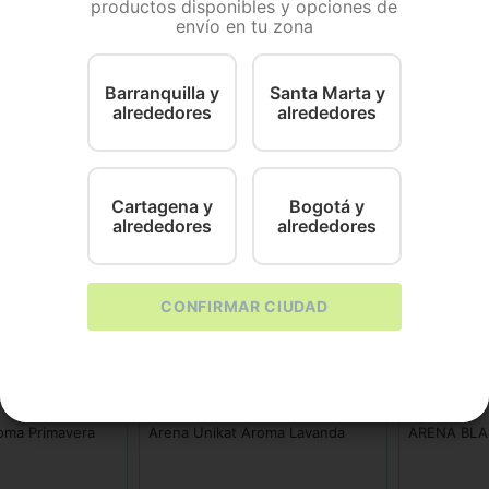
productos disponibles y opciones de
envío en tu zona
ene de tu gato de manera eficiente y agradable. Esta arena
agancia a manzana brinda una experiencia relajante tant
biente. No pierdas la oportunidad de proporcionarle a t
Barranquilla y
Santa Marta y
alrededores
alrededores
Cartagena y
Bogotá y
alrededores
alrededores
CONFIRMAR CIUDAD
Alimentos Polar
CanAmor
oma Primavera
Arena Unikat Aroma Lavanda
ARENA BL