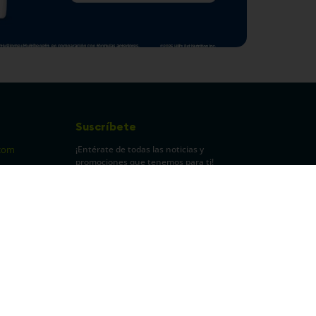
Suscríbete
¡Entérate de todas las noticias y
com
promociones que tenemos para ti!
pecuarios
Leí y acepto Términos y
Condiciones.