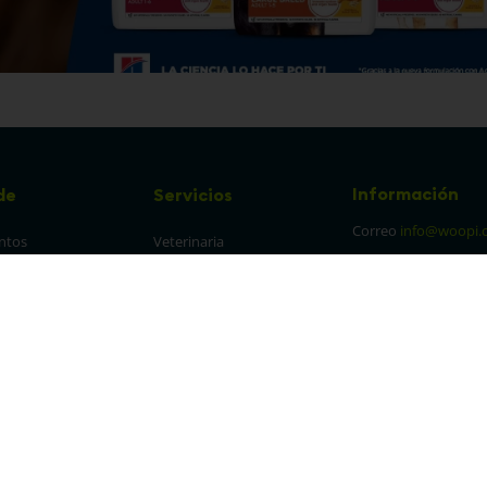
Información
de
Servicios
Correo
info@woopi.
ntos
Veterinaria
Grooming
Productos Agro
frecuentes
Eventos
 cambios y 
es
protección y 
 de datos