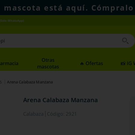
u mascota está aquí. Cómpralo
(Solo WhatsApp)
 buscados
Otras
Farmacia
🔥 Ofertas
📸 IG
mascotas
S
Arena Calabaza Manzana
Arena Calabaza Manzana
Calabaza
Código
:
2921