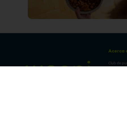
Acerca 
Club de pu
Sucursales
Preguntas 
¡Síguenos en nuestras redes!
Política de
devolucion
Política de 
privacidad