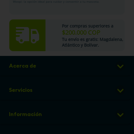
Woopi: la opción ideal para cuidar y consentir a tu mascota.
Por compras superiores a
$200.000 COP
Tu
envío es gratis
: Magdalena,
Atlántico y Bolívar.
Acerca de
Club de Puntos
Servicios
Sucursales
Veterinaria
Preguntas frecuentes
Información
Grooming
Política de cambios y devoluciones