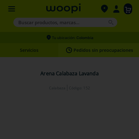
Buscar productos, marcas...
Términos más buscados
Tu ubicación:
Colombia
1
.
agility gold
Servicios
Pedidos sin preocupaciones
2
.
hills
3
.
nexgard
Arena Calabaza Lavanda
4
.
royal canin
Calabaza
Código
:
152