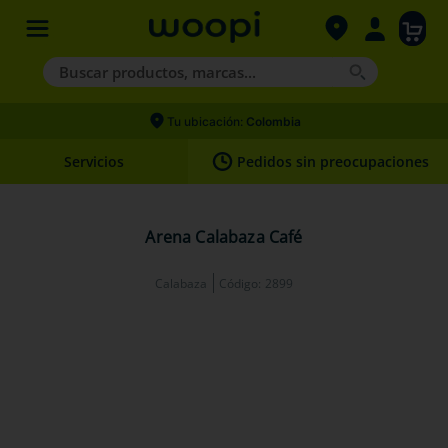
Buscar productos, marcas...
Términos más buscados
Tu ubicación:
Colombia
1
.
agility gold
Servicios
Pedidos sin preocupaciones
2
.
hills
3
.
nexgard
Arena Calabaza Café
4
.
royal canin
Calabaza
Código
:
2899