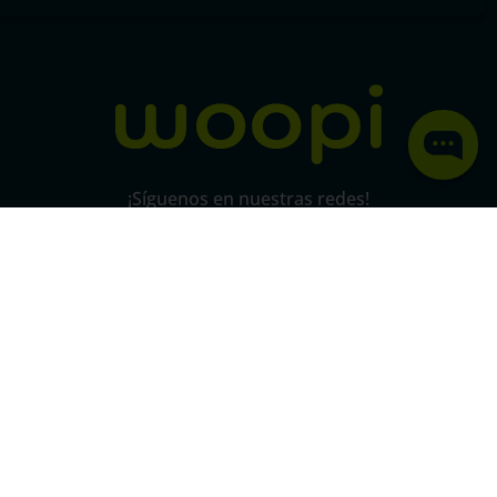
Política de protección y privacidad de datos
micorral.com
¡Síguenos en nuestras redes!
Pago 100% seguro
SSL
Este certificado grantiza la seguridad
de
todas tus conexiones mediante
cifrado.