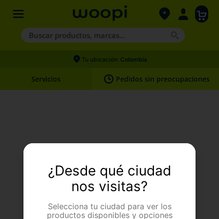
Buscar productos, marcas...
Términos más buscados
Tu ubicación:
Colombia
1
.
agility gold
Servicios
Pedidos sin preocupaciones
2
.
hills
3
.
nexgard
4
.
royal canin
Upss. Algo pasó.
¿Desde qué ciudad
Página no encontrada
nos visitas?
Selecciona tu ciudad para ver los
productos disponibles y opciones