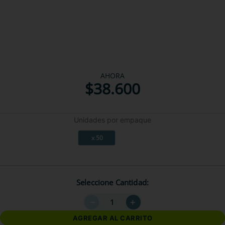
AHORA
$
38
.
600
Unidades por empaque
x 50
Seleccione Cantidad
－
＋
AGREGAR AL CARRITO