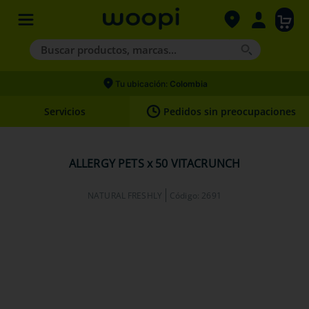
Buscar productos, marcas...
Términos más buscados
Tu ubicación:
Colombia
1
.
agility gold
Servicios
Pedidos sin preocupaciones
2
.
nexgard
3
.
hills
ALLERGY PETS x 50 VITACRUNCH
4
.
royal canin
NATURAL FRESHLY
Código
:
2691