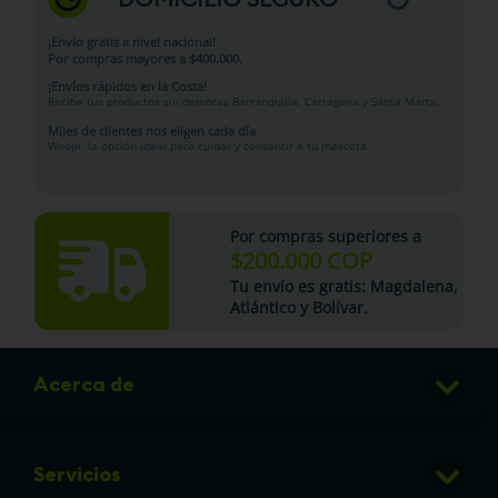
¡Envío gratis a nivel nacional!
Por compras mayores a $400.000.
¡Envíos rápidos en la Costa!
Recibe tus productos sin demoras Barranquilla, Cartagena y Santa Marta.
Miles de clientes nos eligen cada día
Woopi: la opción ideal para cuidar y consentir a tu mascota.
Por compras superiores a
$200.000 COP
Tu
envío es gratis
: Magdalena,
Atlántico y Bolívar.
Acerca de
Club de Puntos
Servicios