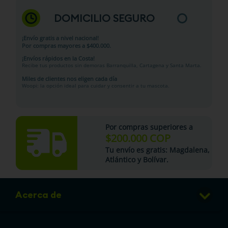
DOMICILIO SEGURO
¡Envío gratis a nivel nacional!
Por compras mayores a $400.000.
¡Envíos rápidos en la Costa!
Recibe tus productos sin demoras Barranquilla, Cartagena y Santa Marta.
Miles de clientes nos eligen cada día
Woopi: la opción ideal para cuidar y consentir a tu mascota.
Por compras superiores a
$200.000 COP
Tu
envío es gratis
: Magdalena,
Atlántico y Bolívar.
Acerca de