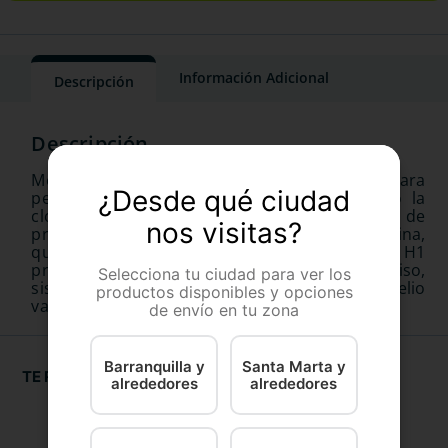
Información Adicional
Descripción
Medicamento antialérgico y antihistamínico para
¿Desde qué ciudad
perros y gatos. Tiene como principio activo la
clorfeniramina maleato, un antihistamínico de
nos visitas?
primera generación, derivado de la propilamina,
que compite con la histamina en los receptores H1
presentes en las células efectoras del músculo liso,
Selecciona tu ciudad para ver los
sistema nervioso central, células del endotelio
productos disponibles y opciones
vascular y el corazón.
de envío en tu zona
Barranquilla y
Santa Marta y
TE RECOMENDAMOS
alrededores
alrededores