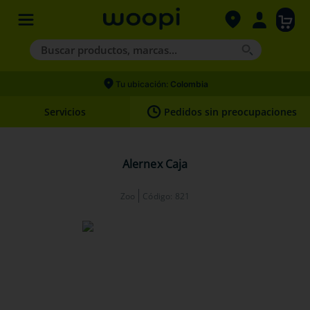
Buscar productos, marcas...
Términos más buscados
Tu ubicación:
Colombia
1
.
agility gold
Servicios
Pedidos sin preocupaciones
2
.
hills
3
.
nexgard
Alernex Caja
4
.
royal canin
Zoo
Código
:
821