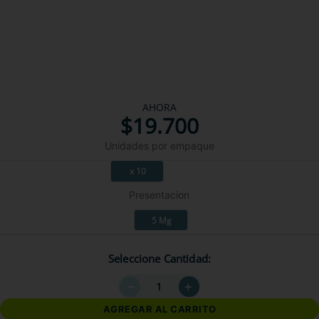
AHORA
$
19
.
700
Unidades por empaque
x 10
Presentacion
5 Mg
Seleccione Cantidad
－
＋
AGREGAR AL CARRITO