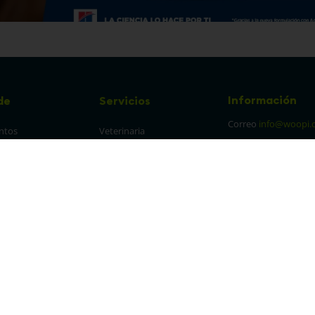
Información
de
Servicios
Correo
info@woopi.
ntos
Veterinaria
Grooming
Productos Agro
frecuentes
Eventos
 cambios y 
es
protección y 
 de datos
parencia Canal de 