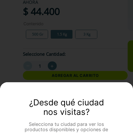
AHORA
$
44
.
400
Contenido
500 Gr
1.5 Kg
3 Kg
Seleccione Cantidad
－
＋
AGREGAR AL CARRITO
formación Adicional
¿Desde qué ciudad
nos visitas?
Selecciona tu ciudad para ver los
productos disponibles y opciones de