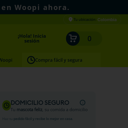
 en Woopi ahora.
Colombia
Tu ubicación:
¡Hola! Inicia
0
sesión
 Woopi
Compra fácil y segura
DOMICILIO SEGURO
Tu
mascota feliz
, su comida a domicilio
Haz tu
pedido fácil y recibe lo mejor en casa
.