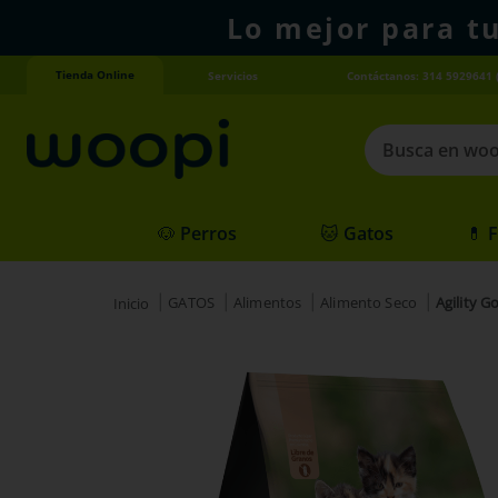
Lo mejor para t
Tienda Online
Servicios
Contáctanos: 314 5929641 
Busca en woopi
Términos más
🐶 Perros
🐱 Gatos
💊 
1
.
agility gold
2
.
hills
GATOS
Alimentos
Alimento Seco
Agility G
3
.
nexgard
4
.
royal canin