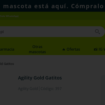
u mascota está aquí. Cómpralo
(Solo WhatsApp)
 buscados
Otras
Farmacia
🔥 Ofertas
📸 IG
mascotas
old Gatitos
Agility Gold Gatitos
Agility Gold
Código
:
397