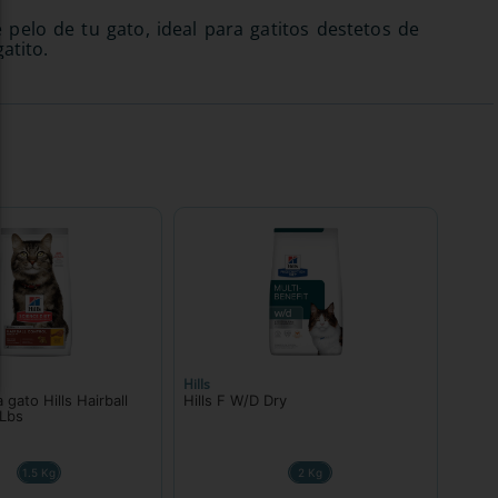
 pelo de tu gato, ideal para gatitos destetos de
atito.
Hills
gato Hills Hairball
Hills F W/D Dry
 Lbs
1.5 Kg
2 Kg