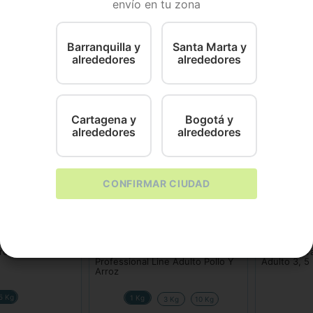
envío en tu zona
entos súper premium, perfecto para controlar las bolas de
e materna, cumple con una dieta libre de granos para tu g
Barranquilla y
Santa Marta y
alrededores
alrededores
Cartagena y
Bogotá y
alrededores
alrededores
CONFIRMAR CIUDAD
Max
Hills
ro Shn Maxi
Comida Para Gato Max
Comida para 
Professional Line Adulto Pollo Y
Adulto 3, 5
Arroz
5 Kg
1 Kg
3 Kg
10 Kg