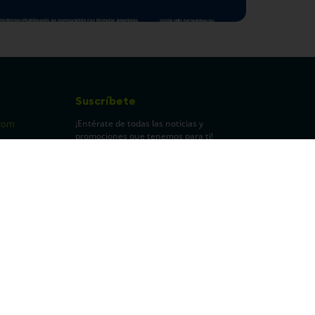
Suscríbete
¡Entérate de todas las noticias y
com
promociones que tenemos para ti!
pecuarios
Leí y acepto Términos y
Condiciones.