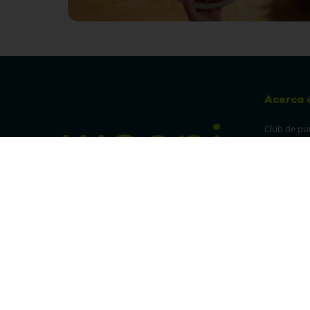
Acerca 
Club de pu
Sucursales
Preguntas 
¡Síguenos en nuestras redes!
Política de
devolucion
Política de 
privacidad
Linea trans
Denuncia