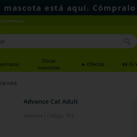
u mascota está aquí. Cómpralo
(Solo WhatsApp)
 buscados
Otras
Farmacia
🔥 Ofertas
📸 IG
mascotas
Cat Adult
Advance Cat Adult
Advance
Código
:
392