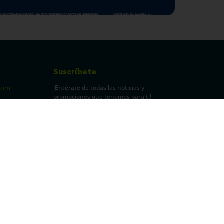
Suscríbete
¡Entérate de todas las noticias y
com
promociones que tenemos para ti!
pecuarios
Leí y acepto Términos y
Condiciones.