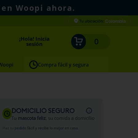
 en Woopi ahora.
Colombia
Tu ubicación:
¡Hola! Inicia
0
sesión
 Woopi
Compra fácil y segura
DOMICILIO SEGURO
Tu
mascota feliz
, su comida a domicilio
Haz tu
pedido fácil y recibe lo mejor en casa
.