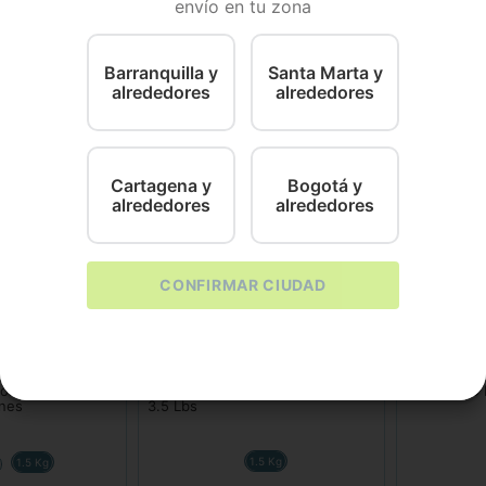
envío en tu zona
nto seco hecho a la medida para tu felino. Rico en proteín
 la salud de tu querido gato. ¡Un imprescindible para el 
Barranquilla y
Santa Marta y
alrededores
alrededores
Cartagena y
Bogotá y
alrededores
alrededores
CONFIRMAR CIUDAD
Hills
Hills
tos Ohmaigat
Comida para gatito Hills Kitten
Hills F W/D
ones
3.5 Lbs
1.5 Kg
1.5 Kg