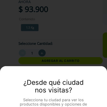
AHORA
$
93
.
900
Contenido
1.5 Kg
Seleccione Cantidad
－
＋
AGREGAR AL CARRITO
formación Adicional
¿Desde qué ciudad
nos visitas?
Selecciona tu ciudad para ver los
productos disponibles y opciones de