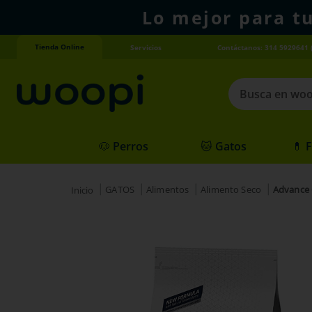
Lo mejor para t
Tienda Online
Servicios
Contáctanos: 314 5929641 
Busca en woopi
Términos más
🐶 Perros
🐱 Gatos
💊 
1
.
agility gold
2
.
hills
GATOS
Alimentos
Alimento Seco
Advance 
3
.
nexgard
4
.
royal canin