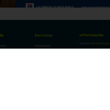
Información
de
Servicios
Correo
info@woopi.
ntos
Veterinaria
Grooming
Productos Agro
frecuentes
Eventos
 cambios y 
es
protección y 
 de datos
parencia Canal de 