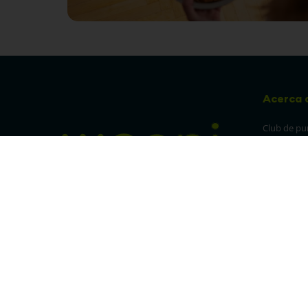
Acerca 
Club de pu
Sucursales
Preguntas 
¡Síguenos en nuestras redes!
Política de
devolucion
Política de 
privacidad
Linea trans
Denuncia