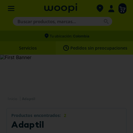
Buscar productos, marcas...
Términos más buscados
Tu ubicación:
Colombia
1
.
agility gold
Servicios
Pedidos sin preocupaciones
2
.
hills
3
.
nexgard
4
.
royal canin
Adaptil
Productos
2
Adaptil