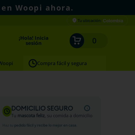
 en Woopi ahora.
Colombia
Tu ubicación:
¡Hola! Inicia
0
sesión
 Woopi
Compra fácil y segura
rros
DOMICILIO SEGURO
Tu
mascota feliz
, su comida a domicilio
Haz tu
pedido fácil y recibe lo mejor en casa
.