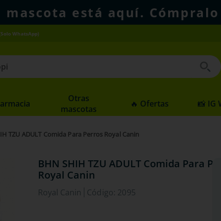
u mascota está aquí. Cómpralo
(Solo WhatsApp)
 buscados
Otras
Farmacia
🔥 Ofertas
📸 IG
mascotas
H TZU ADULT Comida Para Perros Royal Canin
BHN SHIH TZU ADULT Comida Para Pe
Royal Canin
Royal Canin
Código
:
2095