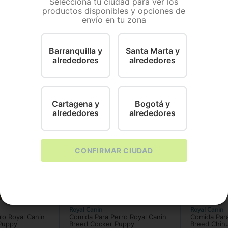
Selecciona tu ciudad para ver los
productos disponibles y opciones de
ento especialmente diseñado para perros Shih Tzu mayo
envío en tu zona
laje y la salud dental, además de favorecer una digestión s
 del empaque, presentación o tamaño del producto puede 
Barranquilla y
Santa Marta y
alrededores
alrededores
Cartagena y
Bogotá y
alrededores
alrededores
CONFIRMAR CIUDAD
Royal Canin
Royal Canin
ro Royal Canin
Comida Para Perro Royal Canin
Comida Para
Puppy
Breed Cocker Puppy
Breed Chih