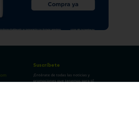
Suscríbete
¡Entérate de todas las noticias y
com
promociones que tenemos para ti!
pecuarios
Leí y acepto Términos y
Condiciones.