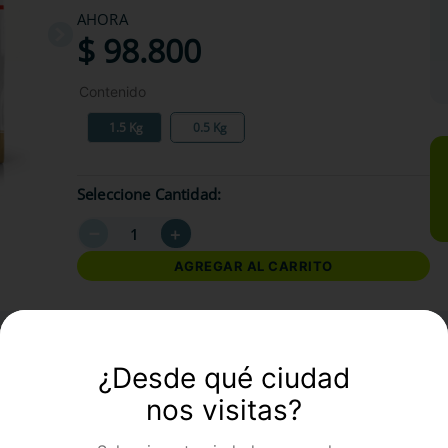
AHORA
$
98
.
800
Contenido
1.5 Kg
0.5 Kg
Seleccione Cantidad
－
＋
AGREGAR AL CARRITO
formación Adicional
¿Desde qué ciudad
nos visitas?