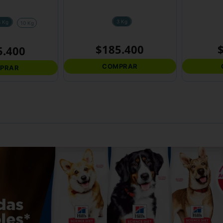
3 Kg
3 Kg
10 Kg
$
185
.
400
5
.
400
COMPRAR
PRAR