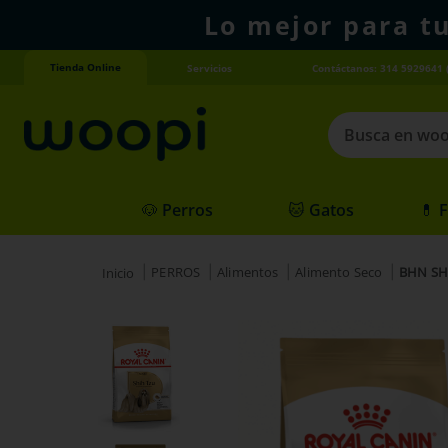
Lo mejor para t
Tienda Online
Servicios
Contáctanos: 314 5929641 
Busca en woopi
Términos más
🐶 Perros
🐱 Gatos
💊 
1
.
agility gold
2
.
hills
PERROS
Alimentos
Alimento Seco
BHN SHI
3
.
nexgard
4
.
royal canin