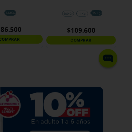
1.13KG
15 Kg
500 Gr
1 Kg
$
86
.
500
$
109
.
600
COMPRAR
COMPRAR