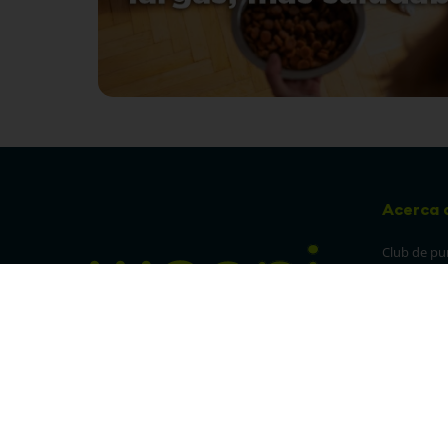
Acerca 
Club de pu
Sucursales
Preguntas 
¡Síguenos en nuestras redes!
Política de
devolucion
Política de 
privacidad