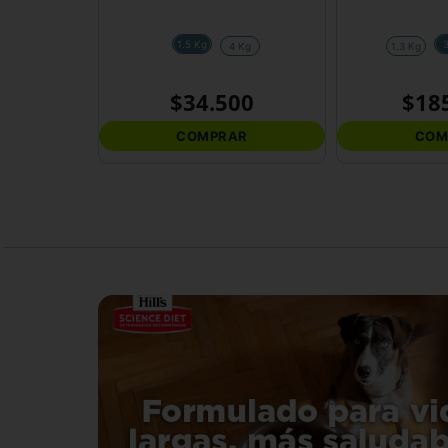
1.5 Kg
4 Kg
1.3 Kg
$
34
.
500
$
18
COMPRAR
COM