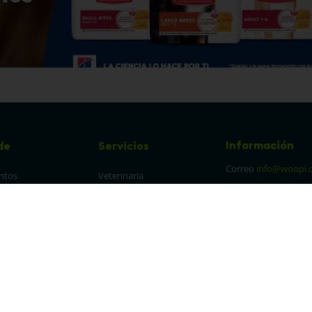
Información
de
Servicios
Correo
info@woopi.
ntos
Veterinaria
Grooming
Productos Agro
frecuentes
Eventos
 cambios y 
es
protección y 
 de datos