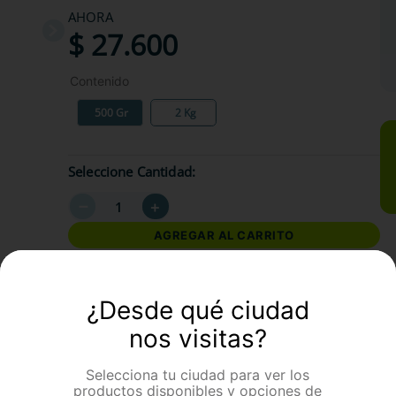
AHORA
$
27
.
600
Contenido
500 Gr
2 Kg
Seleccione Cantidad
－
＋
AGREGAR AL CARRITO
formación Adicional
¿Desde qué ciudad
nos visitas?
Selecciona tu ciudad para ver los
productos disponibles y opciones de