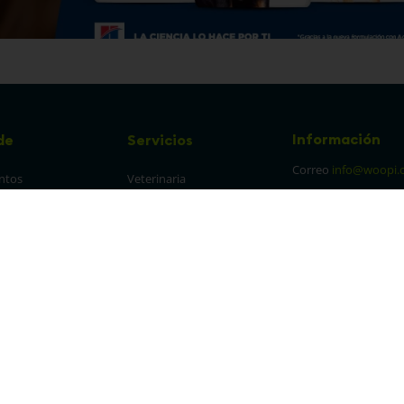
Información
de
Servicios
Correo
info@woopi.
ntos
Veterinaria
Grooming
Productos Agro
frecuentes
Eventos
 cambios y 
es
protección y 
 de datos
parencia Canal de 