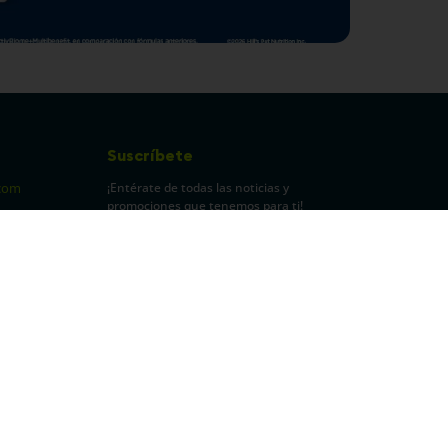
Suscríbete
¡Entérate de todas las noticias y
com
promociones que tenemos para ti!
pecuarios
Leí y acepto Términos y
Condiciones.