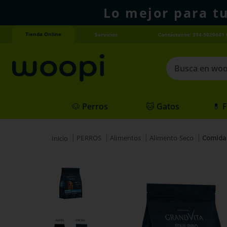
Lo mejor para t
Tienda Online
Servicios
Contáctanos: 314 5929641 
Busca en woopi
Términos más
🐶 Perros
🐱 Gatos
💊 
1
.
agility gold
2
.
hills
PERROS
Alimentos
Alimento Seco
Comida 
3
.
nexgard
4
.
royal canin