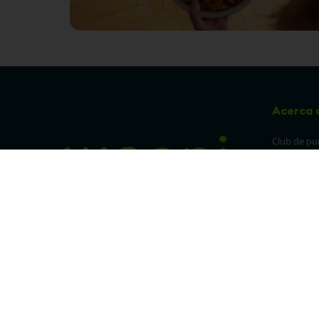
Acerca 
Club de pu
Sucursales
Preguntas 
¡Síguenos en nuestras redes!
Política de
devolucion
Política de 
privacidad
Linea trans