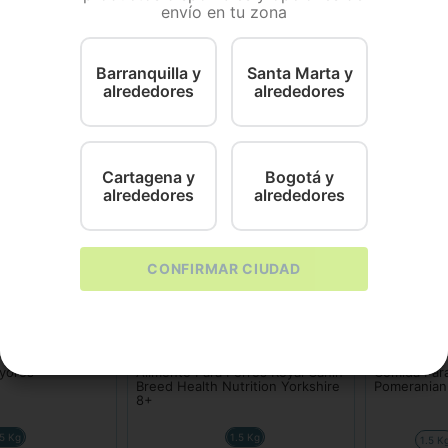
envío en tu zona
Contiene mezcla balanceada de nutrientes, vitaminas y mi
s artificiales.
Barranquilla y
Santa Marta y
alrededores
alrededores
Cartagena y
Bogotá y
alrededores
alrededores
CONFIRMAR CIUDAD
Royal Canin
Royal Canin
yores
Alimento Para Perros Royal Canin
Comida Para
Breed Health Nutrition Yorkshire
Pomeranian
8+
.5 Kg
1.5 Kg
1.5 K