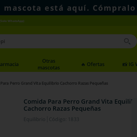
u mascota está aquí. Cómpralo
(Solo WhatsApp)
 buscados
Otras
Farmacia
🔥 Ofertas
📸 IG
mascotas
Para Perro Grand Vita Equilibrio Cachorro Razas Pequeñas
Comida Para Perro Grand Vita Equilibr
Cachorro Razas Pequeñas
Equilibrio
Código
:
1833