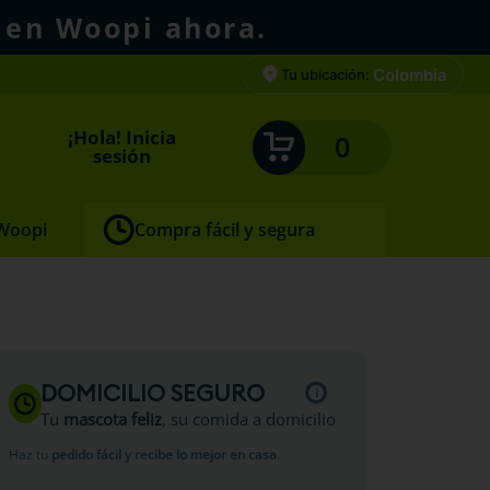
 en Woopi ahora.
Colombia
Tu ubicación:
¡Hola! Inicia
0
sesión
 Woopi
Compra fácil y segura
io
DOMICILIO SEGURO
Tu
mascota feliz
, su comida a domicilio
Haz tu
pedido fácil y recibe lo mejor en casa
.