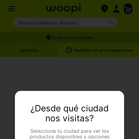
Buscar productos, marcas...
Términos más buscados
Tu ubicación:
Colombia
1
.
agility gold
Servicios
Pedidos sin preocupaciones
2
.
hills
3
.
nexgard
4
.
royal canin
Upss. Algo pasó.
¿Desde qué ciudad
Página no encontrada
nos visitas?
Selecciona tu ciudad para ver los
productos disponibles y opciones