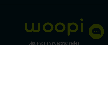
Política de protección y privacidad de datos
micorral.com
¡Síguenos en nuestras redes!
Pago 100% seguro
SSL
Este certificado grantiza la seguridad
de
todas tus conexiones mediante
cifrado.