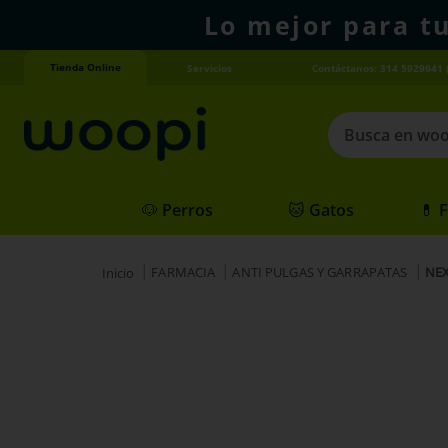
Lo mejor para t
Tienda Online
Servicios
Contáctanos: 314 5929641 
Busca en woopi
Términos más
🐶 Perros
🐱 Gatos
💊 
1
.
agility gold
2
.
hills
FARMACIA
ANTI PULGAS Y GARRAPATAS
NEX
3
.
nexgard
4
.
royal canin