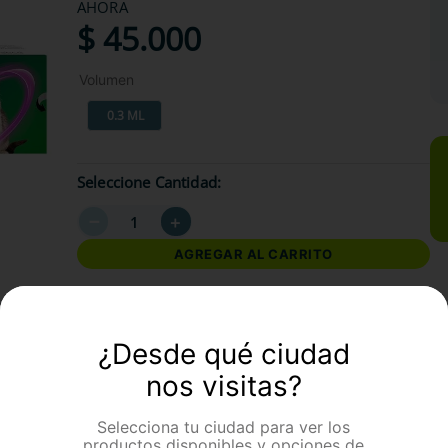
AHORA
$
45
.
000
Volumen
0.3 ML
Seleccione Cantidad
－
＋
AGREGAR AL CARRITO
formación Adicional
¿Desde qué ciudad
nos visitas?
Selecciona tu ciudad para ver los
productos disponibles y opciones de