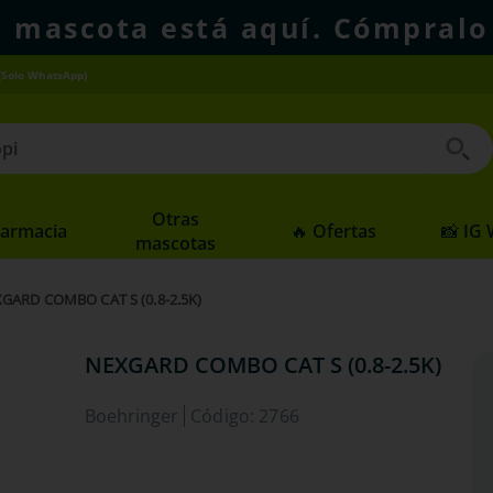
u mascota está aquí. Cómpralo
(Solo WhatsApp)
 buscados
Otras
Farmacia
🔥 Ofertas
📸 IG
mascotas
GARD COMBO CAT S (0.8-2.5K)
NEXGARD COMBO CAT S (0.8-2.5K)
Boehringer
Código
:
2766