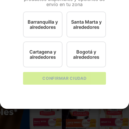
envío en tu zona
nto más eficaz para eliminar parásitos internos y ex
ta para eliminar los parásitos que se ven como pulgas,
arásitos vesicales, cestodos, entre otros.
Barranquilla y
Santa Marta y
alrededores
alrededores
Cartagena y
Bogotá y
alrededores
alrededores
CONFIRMAR CIUDAD