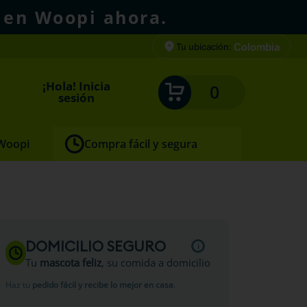
 en Woopi ahora.
Colombia
Tu ubicación:
¡Hola! Inicia
0
sesión
 Woopi
Compra fácil y segura
DOMICILIO SEGURO
Tu
mascota feliz
, su comida a domicilio
Haz tu
pedido fácil y recibe lo mejor en casa
.