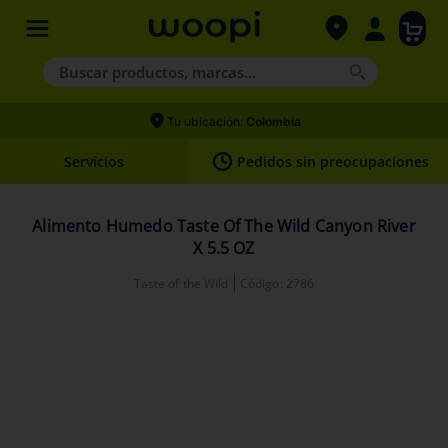
Buscar productos, marcas...
Términos más buscados
Tu ubicación:
Colombia
1
.
agility gold
Servicios
Pedidos sin preocupaciones
2
.
hills
3
.
nexgard
Alimento Humedo Taste Of The Wild Canyon River
X 5.5 OZ
4
.
royal canin
Taste of the Wild
Código
:
2786