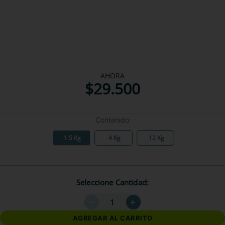
AHORA
$
29
.
500
Contenido
1.5 Kg
4 Kg
12 Kg
Seleccione Cantidad
－
＋
AGREGAR AL CARRITO