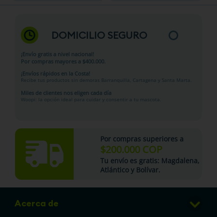
DOMICILIO SEGURO
¡Envío gratis a nivel nacional!
Por compras mayores a $400.000.
¡Envíos rápidos en la Costa!
Recibe tus productos sin demoras Barranquilla, Cartagena y Santa Marta.
Miles de clientes nos eligen cada día
Woopi: la opción ideal para cuidar y consentir a tu mascota.
Por compras superiores a
$200.000 COP
Tu
envío es gratis
: Magdalena,
Atlántico y Bolívar.
Acerca de