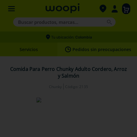
Buscar productos, marcas...
Términos más buscados
Tu ubicación:
Colombia
1
.
agility gold
Servicios
Pedidos sin preocupaciones
2
.
hills
3
.
nexgard
Comida Para Perro Chunky Adulto Cordero, Arroz
y Salmón
4
.
royal canin
Chunky
Código
:
2135