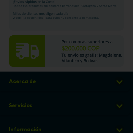
¡Envíos rápidos en la Costa!
Recibe tus productos sin demoras Barranquilla, Cartagena y Santa Marta.
Miles de clientes nos eligen cada día
Woopi: la opción ideal para cuidar y consentir a tu mascota.
Por compras superiores a
$200.000 COP
Tu
envío es gratis
: Magdalena,
Atlántico y Bolívar.
Acerca de
Club de Puntos
Servicios
Sucursales
Veterinaria
Preguntas frecuentes
Información