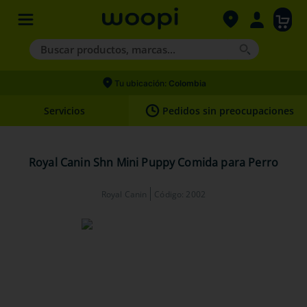
Buscar productos, marcas...
Términos más buscados
Tu ubicación:
Colombia
1
.
agility gold
Servicios
Pedidos sin preocupaciones
2
.
hills
3
.
nexgard
Royal Canin Shn Mini Puppy Comida para Perro
4
.
royal canin
Royal Canin
Código
:
2002