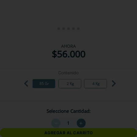
AHORA
$
56
.
000
Contenido
85 Gr
2 Kg
4 Kg
Seleccione Cantidad
－
＋
AGREGAR AL CARRITO