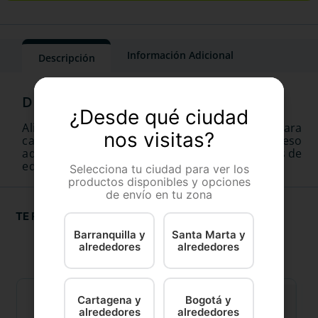
Información Adicional
Descripción
¿Desde qué ciudad
Alimento completo para perros - Especial para
nos visitas?
cachorros de razas pequeñas (hasta 10 kg de peso
adulto) - A partir de los 2 meses hasta 10 meses de
edad.
Selecciona tu ciudad para ver los
productos disponibles y opciones
de envío en tu zona
TE RECOMENDAMOS
Barranquilla y
Santa Marta y
alrededores
alrededores
Cartagena y
Bogotá y
alrededores
alrededores